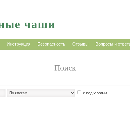
ные чаши
Инструкция
Безопасность
Отзывы
Вопросы и ответ
Поиск
с подблогами