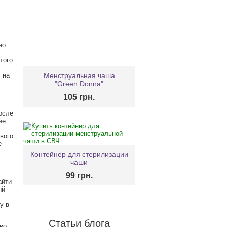
но
того
 на
Менструальная чаша
"Green Donna"
105 грн.
осле
ие
ового
е
Контейнер для стерилизации
чаши
99 грн.
айти
ый
у в
Статьи блога
во