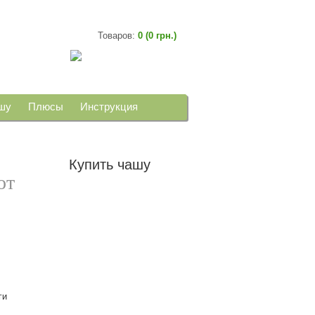
Товаров:
0 (0 грн.)
шу
Плюсы
Инструкция
ывы
Вопросы и ответы
Блог
Купить чашу
от
ги