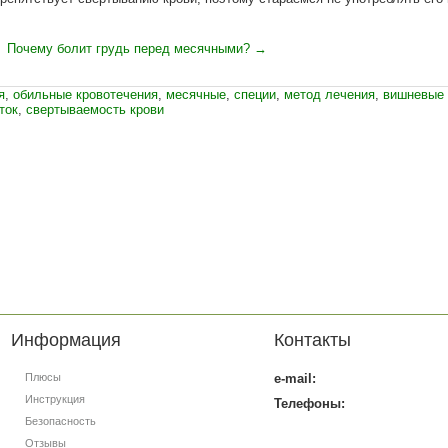
|
Почему болит грудь перед месячными? →
я
,
обильные кровотечения
,
месячные
,
специи
,
метод лечения
,
вишневые
ток
,
свертываемость крови
Информация
Контакты
Плюсы
e-mail:
Инструкция
Телефоны:
Безопасность
Отзывы