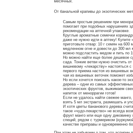
месячных.
От банальной крапивы до экзотических ме
Самым простым решением при менорагг
помогает при подобных нарушениях зд
рекомендации на аптечной упаковке.
Круглые ароматные семечки кориандр
даже не нужно идти в аптеку! Купите
приготовьте отвар: 10 г семян на 600
медленном огне и довести до 300 мл 
можно подсластить медом и пить по 10
Но можно найти еще более дешевое ср
сада. Тонкие ветви нужно очистить от 
вишневому «лекарству» настояться с 
первого приема настоя из вишневых в
чая из вишневых веточек поможет изб
Но если хочется поискать какое-то эк
дерева – одни из самых эффективных 
экзотических фруктов, выжимаем све
напиток от меноррагии готов!
Если не удалось найти свежее манго,
взять 5 мл экстракта, размешать и уп
И хотя цветы бананового дерева счит
такое «чудо-лекарство» не всегда во
фрукт манго или еще одну диковинку 
специй, рядом с турмериком (куркумо
качестве приправы и одновременно бо
При этом не забываем о том, что аспирин 