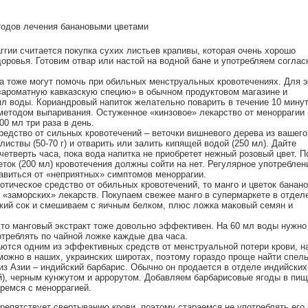
тодов лечения банановыми цветами
ии считается покупка сухих листьев крапивы, которая очень хорошо
оровья. Готовим отвар или настой на водной бане и употребляем соглас
а тоже могут помочь при обильных менструальных кровотечениях. Для э
 «ароматную кавказскую специю» в обычном продуктовом магазине и
 мл воды. Кориандровый напиток желательно поварить в течение 10 минут
методом выпаривания. Остуженное «кинзовое» лекарство от меноррагии
0 мл три раза в день.
едство от сильных кровотечений – веточки вишневого дерева из вашего
листвы (50-70 г) и отварить или залить кипящей водой (250 мл). Дайте
четверть часа, пока вода напитка не приобретет нежный розовый цвет. П
еток (200 мл) кровотечения должны сойти на нет. Регулярное употреблен
авиться от «неприятных» симптомов меноррагии.
зотическое средство от обильных кровотечений, то манго и цветок банан
«заморских» лекарств. Покупаем свежее манго в супермаркете в отдел
жий сок и смешиваем с яичным белком, плюс ложка маковый семян и
 то манговый экстракт тоже довольно эффективен. На 60 мл воды нужно
отреблять по чайной ложке каждые два часа.
аются одним из эффективных средств от менструальной потери крови, н
зможно в наших, украинских широтах, поэтому гораздо проще найти спел
из Азии – индийский барбарис. Обычно он продается в отделе индийских
й), черным кунжутом и аррорутом. Добавляем барбарисовые ягоды в пищ
ремся с меноррагией.
препятствует свертыванию крови, поэтому стараемся не употреблять его 