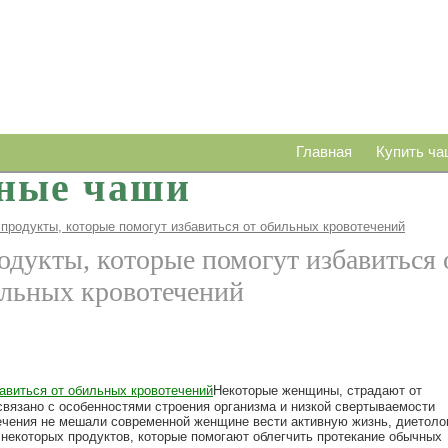
Главная
Купить ча
ные чаши
Безопасность
Отз
 продукты, которые помогут избавиться от обильных кровотечений
одукты, которые помогут избавиться 
льных кровотечений
Некоторые женщины, страдают от
связано с особенностями строения организма и низкой свертываемости
течения не мешали современной женщине вести активную жизнь, диетоло
некоторых продуктов, которые помогают облегчить протекание обычных